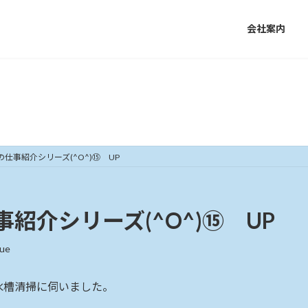
会社案内
施工事例・実績
仕事紹介シリーズ(^O^)⑮ UP
紹介シリーズ(^O^)⑮ UP
cue
水槽清掃に伺いました。