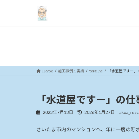
コ
ナ
ン
ビ
テ
ゲ
ン
ー
ツ
シ
へ
ョ
ス
ン
キ
に
ッ
移
プ
動
Home
施工事例・実績
Youtube
「水道屋ですー」の
「水道屋ですー」の仕事
最
2023年7月13日
2026年1月27日
akua_res
終
更
さいたま市内のマンションへ、年に一度の貯
新
日