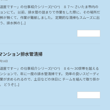
道屋ですー」の仕事紹介シリーズ(^O^) ８７～ さいたま市内の
ョンにて。 以前、排水管の詰まりで作業をした際に、その場所だ
桝が無くて、作業が難航しました。 定期的な清掃もスムーズに出
う、排水桝の […]
続きを読む
マンション排水管清掃
4月16日
道屋ですー」の仕事紹介シリーズ(^O^) ８６～ 30世帯を越える
ンションで、年に一度の排水管清掃です。 効率の良いスピーディ
業が求められるので、土日などの休日に チームを組んで取り掛か
 どうぞ […]
続きを読む