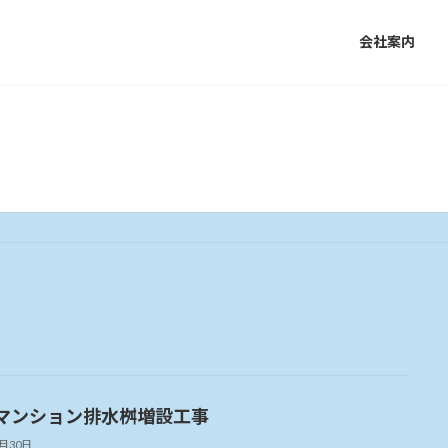
会社案内
施工事例・実績
マンション排水桝増設工事
4月30日