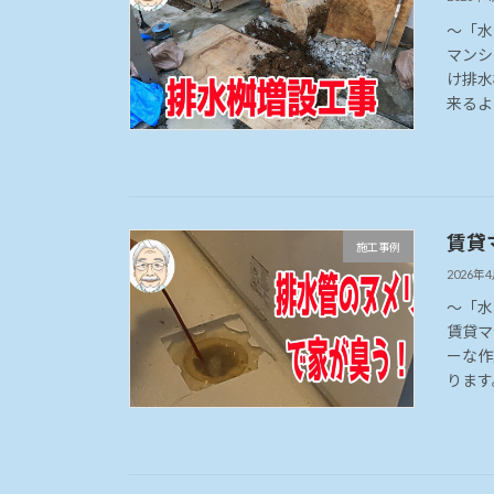
～「水
マンシ
け排水
来るよ
賃貸
施工事例
2026年
～「水
賃貸マ
ーな作
ります。