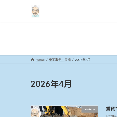
コ
ナ
ン
ビ
テ
ゲ
ン
ー
ツ
シ
へ
ョ
ス
ン
キ
に
ッ
移
プ
動
Home
施工事例・実績
2026年4月
2026年4月
賃貸
Youtube
2026年