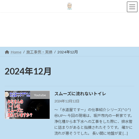
コ
ナ
ン
ビ
テ
ゲ
ン
ー
施工事例・実績
ツ
シ
へ
ョ
ス
ン
キ
に
Home
施工事例・実績
2024年12月
ッ
移
プ
動
2024年12月
スムーズに流れないトイレ
Youtube
2024年12月12日
～「水道屋ですー」の仕事紹介シリーズ(^O^)
㊹UP～ 今回の現場は、坂戸市内の一軒家です。
浄化槽から本下水への工事をした際に、排水管
に詰まりがあると指摘されたそうです。 確かに
流れが悪そうでした。 長い間に地盤が変 […]