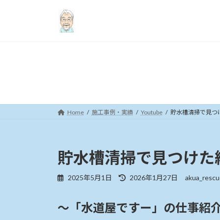
コ
ナ
ン
ビ
テ
ゲ
ン
ー
ツ
シ
へ
ョ
ス
ン
キ
に
ッ
移
プ
動
Home
施工事例・実績
Youtube
貯水槽清掃で見つ
貯水槽清掃で見つけた
最
2025年5月1日
2026年1月27日
akua_rescu
終
更
～「水道屋ですー」の仕事紹介シリ
新
日