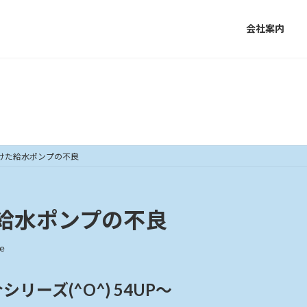
会社案内
施工事例・実績
けた給水ポンプの不良
給水ポンプの不良
e
ーズ(^O^) 54UP～