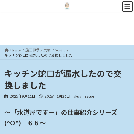
コ
ナ
ン
ビ
テ
ゲ
ン
ー
施工事例・実績
ツ
シ
へ
ョ
ス
ン
キ
に
Home
施工事例・実績
Youtube
ッ
移
キッチン蛇口が漏水したので交換しました
プ
動
キッチン蛇口が漏水したので交
換しました
最
2025年9月11日
2026年1月26日
akua_rescue
終
更
～「水道屋ですー」の仕事紹介シリーズ
新
日
(^O^) ６６～
時
: