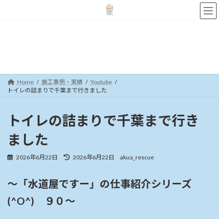
コ
ナ
ン
ビ
テ
ゲ
ン
ー
施工事例・実績
ツ
シ
へ
ョ
ス
ン
キ
に
Home
施工事例・実績
Youtube
ッ
移
トイレの詰まりで千葉まで行きました
プ
動
トイレの詰まりで千葉まで行き
ました
最
2026年6月22日
2026年6月22日
akua_rescue
終
更
～「水道屋ですー」の仕事紹介シリーズ
新
日
(^O^) ９０～
時
: